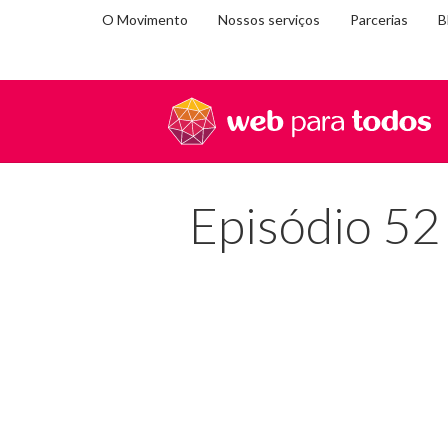
O Movimento
Nossos serviços
Parcerias
B
Você
Home
Podcast UX da inclusão
Episódio52 - Qua
está
em:
Episódio 52 