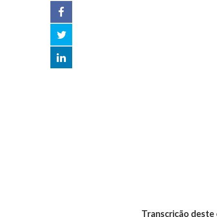
Facebook
Twitter
LinkedIn
compartilhar
Transcrição deste 