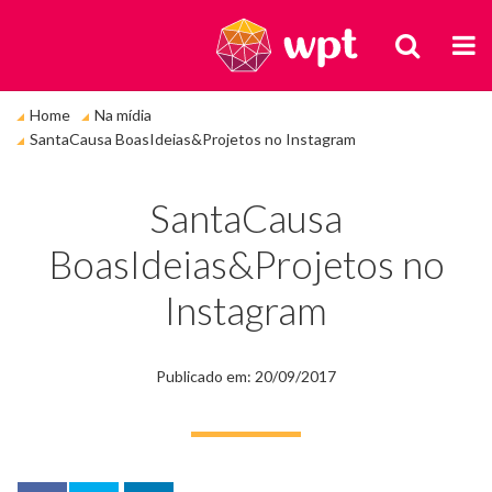
BUSCA
M
Você
Home
Na mídia
está
SantaCausa BoasIdeias&Projetos no Instagram
em:
SantaCausa
BoasIdeias&Projetos no
Instagram
Publicado em: 20/09/2017