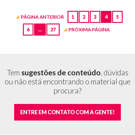
Páginas
de
Na
PÁGINA ANTERIOR
1
2
3
4
5
mídia
6
…
27
PRÓXIMA PÁGINA
Tem
sugestões de conteúdo
, dúvidas
ou não está encontrando o material que
procura?
ENTRE EM CONTATO COM A GENTE!