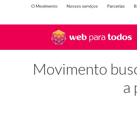
O Movimento
Nossos serviços
Parcerias
B
Você
Home
Na mídia
Movimento busca melhorar acessi
está
em:
Movimento busca
a 