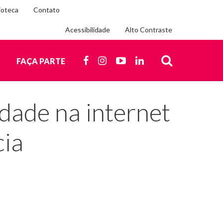
ioteca
Contato
Acessibilidade
Alto Contraste
Siga-
nos
FACEBOOK
INSTAGRAM
YOUTUBE
LINKEDIN
O
FAÇA PARTE
nas
redes
BUSCA
sociais
dade na internet
cia