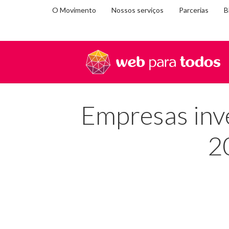
O Movimento
Nossos serviços
Parcerias
B
Você
Home
Na mídia
Empresas investiram 78% a mais
está
em:
Empresas inv
2