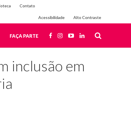
ioteca
Contato
Acessibilidade
Alto Contraste
Siga-
nos
FACEBOOK
INSTAGRAM
YOUTUBE
LINKEDIN
O
FAÇA PARTE
nas
redes
BUSCA
sociais
m inclusão em
ia