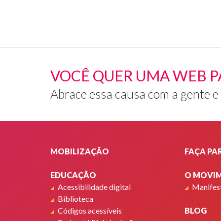
VOCÊ QUER UMA WEB P
Abrace essa causa com a gente e
Rodapé
MOBILIZAÇÃO
FAÇA PA
EDUCAÇÃO
O MOVI
Acessibilidade digital
Manifes
Biblioteca
Códigos acessíveis
BLOG