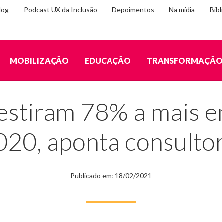
log
Podcast UX da Inclusão
Depoimentos
Na mídia
Bibl
MOBILIZAÇÃO
EDUCAÇÃO
TRANSFORMAÇÃ
 em inclusão em 2020, aponta consultoria
estiram 78% a mais e
020, aponta consultor
Publicado em: 18/02/2021