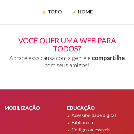
TOPO
HOME
VOCÊ QUER UMA WEB PARA
TODOS?
Abrace essa causa com a gente e
compartilhe
com seus amigos!
Rodapé
MOBILIZAÇÃO
EDUCAÇÃO
Acessibilidade digital
Biblioteca
Códigos acessíveis