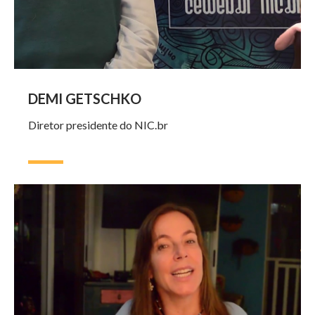
DEMI GETSCHKO
Diretor presidente do NIC.br
Vídeo
no
YouTube:
Mara
Gabrilli