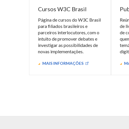
Cursos W3C Brasil
Pub
Página de cursos do W3C Brasil
Reún
para filiados brasileiros e
de l
parceiros interlocutores, com o
de c
intuito de promover debates e
quem
investigar as possibilidades de
temá
novas implementações.
digit
MAIS INFORMAÇÕES
MA
Páginas
de
Biblioteca