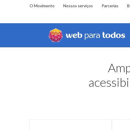
O Movimento
Nossos serviços
Parcerias
B
Você
Home
Educação
Biblioteca
está
em:
Amp
acessibi