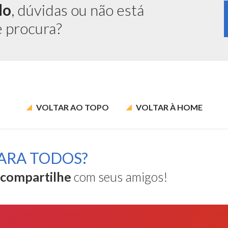
do
, dúvidas ou não está
e procura?
VOLTAR AO
TOPO
VOLTAR À
HOME
ARA TODOS?
compartilhe
com seus amigos!