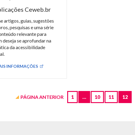
licações Ceweb.br
e artigos, guias, sugestões
ivros, pesquisas e uma série
onteúdo relevante para
 deseja se aprofundar na
tica da acessibilidade
al.
IS INFORMAÇÕES
PÁGINA ANTERIOR
1
…
10
11
12