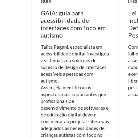
GUIA
LEG
GAIA: guia para
Lei
acessibilidade de
Inc
interfaces com foco em
Def
autismo
Pes
Talita Pagani, especialista em
Conh
acessibilidade digital, investigou
julh
e sistematizou soluções de
asse
sucesso de design de interfaces
cond
acessíveis a pessoas com
exer
autismo.
libe
Assim, ela identificou os
pess
aspectos mais importantes que
à su
profissionais de
desenvolvimento de softwares e
de educação digital devem
considerar ao projetar sites mais
adequados às necessidades de
crianças autistas com foco no