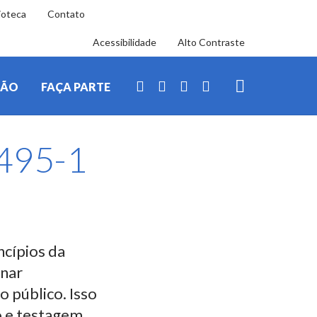
ioteca
Contato
Acessibilidade
Alto Contraste
Siga-
nos
FACEBOOK
INSTAGRAM
YOUTUBE
LINKEDIN
ÇÃO
FAÇA PARTE
nas
redes
BUSCA
sociais
495-1
ncípios da
rnar
 público. Isso
o e testagem,