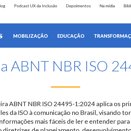
log
Podcast UX da Inclusão
Depoimentos
Na mídia
Bibl
MOBILIZAÇÃO
EDUCAÇÃO
TRANSFORMA
 ISO 24495-1
a ABNT NBR ISO 24
eira ABNT NBR ISO 24495-1:2024 aplica os pri
es da ISO à comunicação no Brasil, visando to
formações mais fáceis de ler e entender para o
o diretrizes de planejamento, desenvolviment