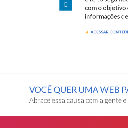
LinkedIn
com o objetivo
informações de
compartilhar
ACESSAR CONTE
VOCÊ QUER UMA WEB P
Abrace essa causa com a gente e
Rodapé