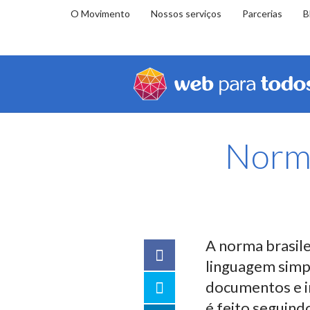
O Movimento
Nossos serviços
Parcerias
B
Você
Home
Educação
Biblioteca
Norma ABNT NBR
está
em:
Norm
A norma brasil
Facebook
linguagem simpl
Twitter
documentos e in
é feito seguind