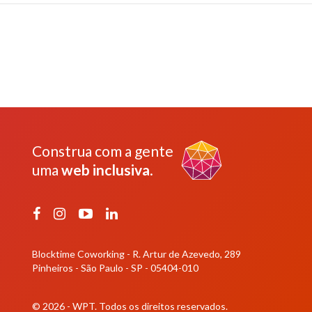
Construa com a gente
uma
web inclusiva
.
Facebook
Instagram
YouTube
LinkedIn
Blocktime Coworking - R. Artur de Azevedo, 289
Pinheiros - São Paulo - SP - 05404-010
© 2026 - WPT.
Todos os direitos reservados.