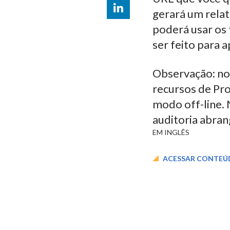
LinkedIn
gerará um relat
poderá usar os
compartilhar
ser feito para a
Observação: no
recursos de Pro
modo off-line. 
auditoria abra
EM INGLÊS
ACESSAR CONTE