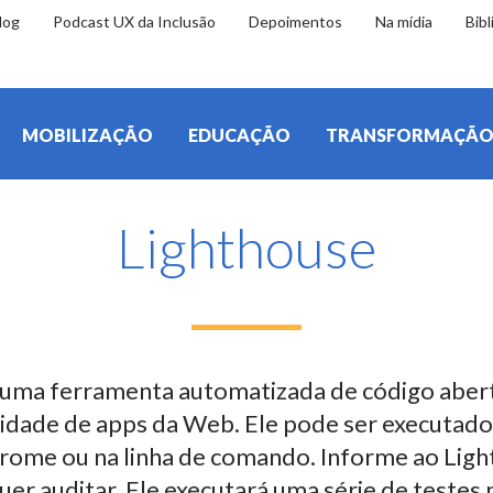
log
Podcast UX da Inclusão
Depoimentos
Na mídia
Bibl
MOBILIZAÇÃO
EDUCAÇÃO
TRANSFORMAÇÃ
Lighthouse
 uma ferramenta automatizada de código aber
lidade de apps da Web. Ele pode ser executad
rome ou na linha de comando. Informe ao Lig
er auditar. Ele executará uma série de testes 