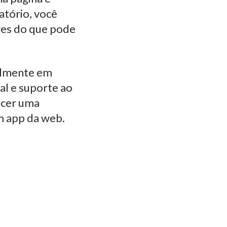
atório, você
res do que pode
almente em
al e suporte ao
ecer uma
m app da web.