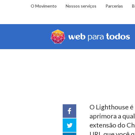
O Movimento
Nossos serviços
Parcerias
B
Você
Home
Educação
Biblioteca
Lighthouse
está
em:
O Lighthouse é
Facebook
aprimora a qua
Twitter
extensão do Ch
URL que você qu