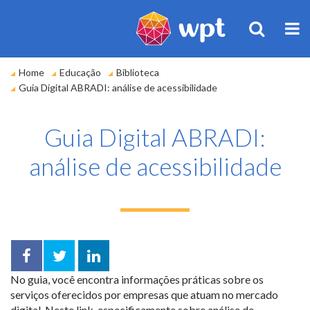
BUSCA
M
Você
Home
Educação
Biblioteca
está
Guia Digital ABRADI: análise de acessibilidade
em:
Guia Digital ABRADI:
análise de acessibilidade
Facebook
Twitter
LinkedIn
No guia, você encontra informações práticas sobre os
compartilhar
serviços oferecidos por empresas que atuam no mercado
digital. Neste link, especificamente sobre análise de