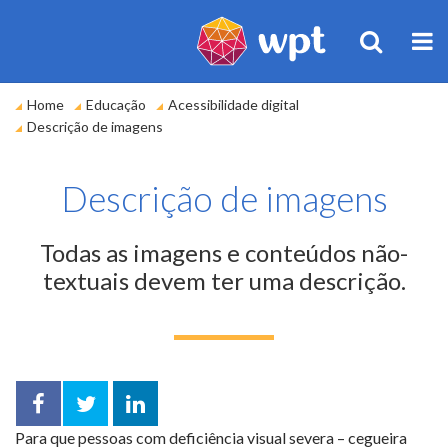
BUSCA
M
Você
Home
Educação
Acessibilidade digital
está
Descrição de imagens
em:
Descrição de imagens
Todas as imagens e conteúdos não-
textuais devem ter uma descrição.
Facebook
Twitter
LinkedIn
Para que pessoas com deficiência visual severa – cegueira
compartilhar