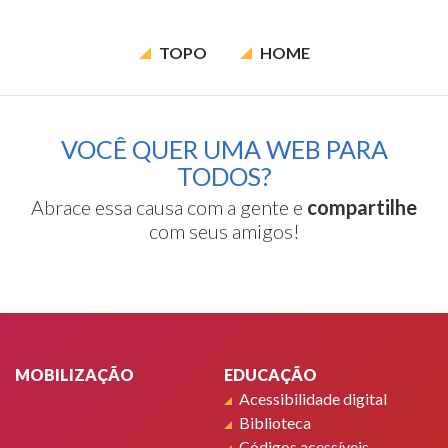
TOPO
HOME
VOCÊ QUER UMA WEB PARA
TODOS?
Abrace essa causa com a gente e
compartilhe
com seus amigos!
Rodapé
MOBILIZAÇÃO
EDUCAÇÃO
Acessibilidade digital
Biblioteca
Códigos acessíveis